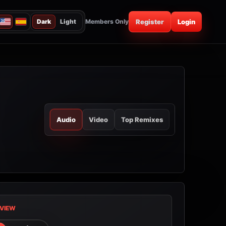
Dark
Light
Members Only
Register
Login
Audio
Video
Top Remixes
VIEW