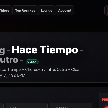
Videos
Top Remixes
Lounge
Account
Hace Tiempo
Mg
-
-
Outro
-
CLEAN
ce Tiempo - Chorus-In / Intro/Outro - Clean
ly Dj / 92 BPM.
PRE
BPM
RELEASED