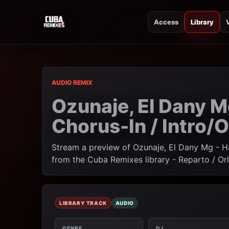
Access
Library
CUBA REMIXES
CUBA REMIXES
AUDIO REMIX
Ozunaje, El Dany 
Chorus-In / Intro/
Stream a preview of Ozunaje, El Dany Mg - Ha
from the Cuba Remixes library - Reparto / Or
LIBRARY TRACK
AUDIO
GENRE
DJ